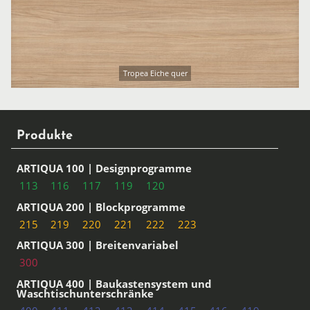
Tropea Eiche quer
Produkte
ARTIQUA 100 | Designprogramme
113
116
117
119
120
ARTIQUA 200 | Blockprogramme
215
219
220
221
222
223
ARTIQUA 300 | Breitenvariabel
300
ARTIQUA 400 | Baukastensystem und
Waschtischunterschränke