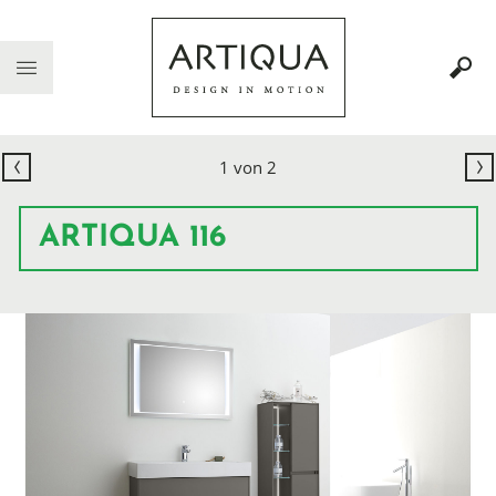
1
von
2
ARTIQUA 116